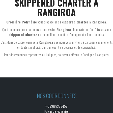
SKIPPERED CHARTER À
RANGIROA
Croisière Polynésie
vous propose une
skippered charter
à
Rangiroa
.
Quoi de mieux qu'un catamaran pour visiter
Rangiroa
, découvrir ces îles à travers une
skippered charter
est la meilleure manière d'en apprécier leurs beautés.
C'est dans ce cadre féerique à
Rangiroa
que nous vous invitons à partager des moments
en toute simplicité, dans un esprit de détente et de convivialité.
Pour des vacances reposantes ou ludiques, nous vous offrons le Pacifique à vos pieds.
NOS COORDONNÉES
(+689)87328458
Polynésie Française