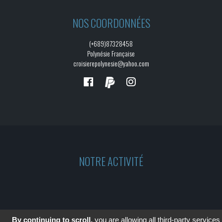
NOS COORDONNÉES
(+689)87328458
Polynésie Française
croisierepolynesie@yahoo.com
NOTRE ACTIVITÉ
By continuing to scroll,
you are allowing all third-party services