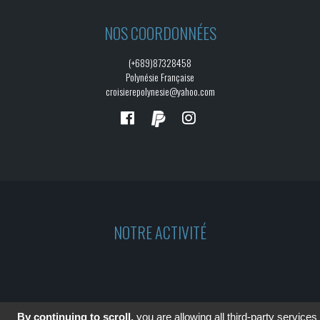
NOS COORDONNÉES
(+689)87328458
Polynésie Française
croisierepolynesie@yahoo.com
NOTRE ACTIVITÉ
By continuing to scroll,
you are allowing all third-party services