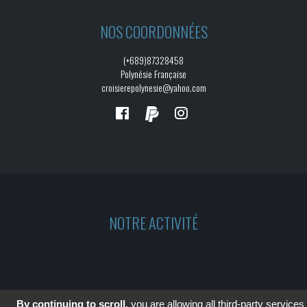
NOS COORDONNÉES
(+689)87328458
Polynésie Française
croisierepolynesie@yahoo.com
NOTRE ACTIVITÉ
By continuing to scroll,
you are allowing all third-party services