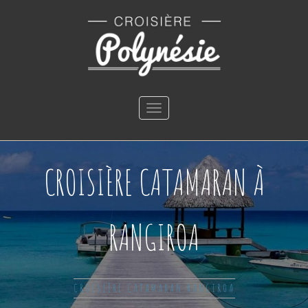
Toggle
navigation
CROISIÈRE CATAMARAN À
RANGIROA
CROISIÈRE CATAMARAN RANGIROA