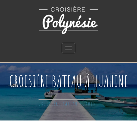
Toggle
navigation
CROISIÈRE BATEAU À HUAHINE
CROISIÈRE BATEAU HUAHINE