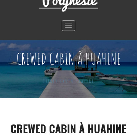
Toggle
navigation
CREWED CABIN À HUAHINE
CREWED CABIN HUAHINE
CREWED CABIN À HUAHINE