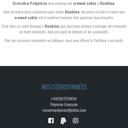
Croisière Polynésie
vous propose une
crewed cabin
à
Huahine
.
Quoi de mieux qu'un catamaran pour visiter
Huahine
, découvrir ces îles à travers une
crewed cabin
est la meilleure manière d'en apprécier leurs beautés.
C'est dans ce cadre féerique à
Huahine
que nous vous invitons à partager des moments
en toute simplicité, dans un esprit de détente et de convivialité.
Pour des vacances reposantes ou ludiques, nous vous offrons le Pacifique à vos pieds.
NOS COORDONNÉES
(+689)87328458
Polynésie Française
croisierepolynesie@yahoo.com