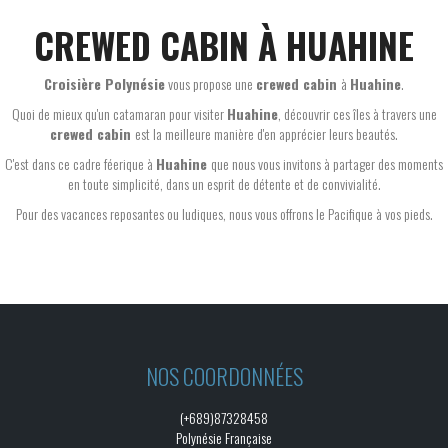
CREWED CABIN À HUAHINE
Croisière Polynésie
vous propose une
crewed cabin
à
Huahine
.
Quoi de mieux qu'un catamaran pour visiter
Huahine
, découvrir ces îles à travers une
crewed cabin
est la meilleure manière d'en apprécier leurs beautés.
C'est dans ce cadre féerique à
Huahine
que nous vous invitons à partager des moments
en toute simplicité, dans un esprit de détente et de convivialité.
Pour des vacances reposantes ou ludiques, nous vous offrons le Pacifique à vos pieds.
NOS COORDONNÉES
(+689)87328458
Polynésie Française