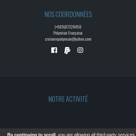
NOS COORDONNÉES
(+689)87328458
Polynésie Française
croisierepolynesie@yahoo.com
NOTRE ACTIVITÉ
By continuing to scroll,
you are allowing all third-party services